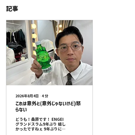
記事
2026年8月4日
∙
4
分
これは意外と(意外じゃないけど)怒
らない
どうも！桑原です！ ENGEI
グランドスラム9年ぶり 嬉し
かったですねぇ 9年ぶりにで
るやつ珍しいですよね笑 チャ