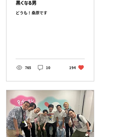
黒くなる男
は大阪に向かってます。 しか
し、今日新幹線のチケットで
どうも！桑原です
ミスをしました！...
765
10
194