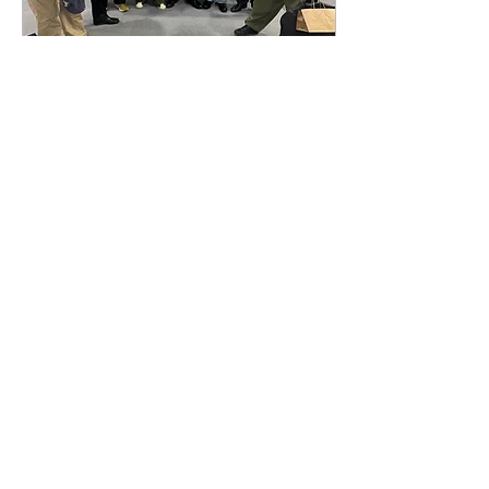
2026年7月21日
∙
2
分
ウーバー王、降臨！
どうも！桑原です！ ワールド
カップ最高でしたねぇ あ
あ、、楽しかった また見直し
ます！スペインvsアルゼンチ
ンは特に。 マルコポロリ楽し
かったですねー！ ザセカンド
メンバー！ 今までで1番楽し
く収録できましたねぇ 結果を
出してからだと色々やりやす
いなと感じます ここからもっ
ともっと上がってゆきたい！
意外と楽屋の感じ 多田がこう
831
11
218
で 僕がこう ポスター撮影の
むくみ針、おもろ 全国ツアー
情報でました！ とゆうことで
たくさんの媒体の皆様に集ま
っていただき記者会見てきな
もっと見る
ことをやらせてもらいました
いやぁありがたいです。ツア