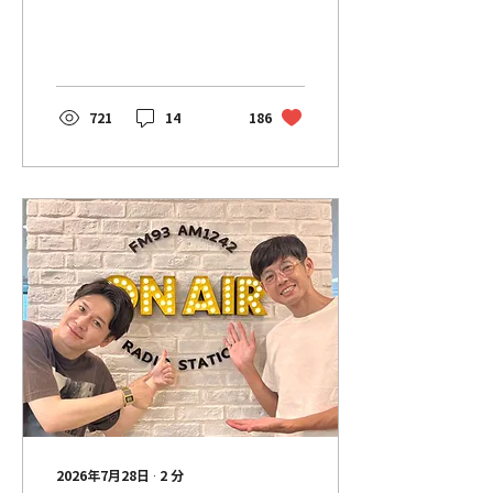
ットgptのネタをやる予定で
進めてたのですが、 第六感が
働き、当日間に合うかなと思
いつつ、 エアーペットに変更
します！ とマネージャー連
絡、大丈夫とのこと。 そして
721
14
186
生放送本番、トップバッター
のNONSTYLEさんがチャッ
トgptのネタやってました あ
ぶねー！ネタ被るところやっ
た 昔からなんか理由はわから
ないのですが、こうゆう勘が
働くんですよねぇ なんか具体
的にいうと、後ろからめっち
ゃ言われてる感じとゆうか、
なんかめっちゃそう思うみた
いな、なんでそう思うかわか
らんけど、なんかめっちゃそ
うしたくなる、なんやこれ。
みたいな感覚です 不思議なこ
と言ってすいません笑 そして
Abema！ VTRの撮影でサッ
カーの様子を 朝からジュンベ
ントスでサッカーand撮影し
て、早めに終わったので、昼
から神保シティに参加！ サッ
カー2ステ！ そんなこんなを
2026年7月28日
∙
2
分
しながら過ごしてまして、今