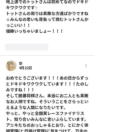
地上波でのトットさんは初めてなのでドキド
キワクワクです✨️
トットさんの周りは素敵な方達ばかりですね
☺みんなの思いも背負って挑むトットさんか
っこいい！！
優勝いっちゃいましょー！！！
いいね！
返信
奈
4月22日
おめでとうございます！！！あの日からずっ
とドキドキワクワクしています！！！たのし
みですね！！！
そして囲碁将棋さん、本当にお二人とも素敵
なお人柄ですね。そういうことをさらっとい
えるような人間になりたいです。
やっと、やっと全国賞レースファイナリス
ト、知り合いみんなに言いふらしています。
アニキたちのおっしゃるとおり、とにかく体
調管理(と日焼け管理)に気をつけて、万全の