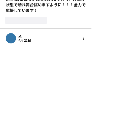
状態で晴れ舞台挑めますように！！！全力で
応援しています！
いいね！
返信
🌊
4月21日
ファイナリストおめでとうございます！！
ツーショットは勝利後ですかね、すごくいい
写真です☺️なんか高校生みも感じます🍋
ほっくほくのツーマン 戦友 最高でした❣️
背中がデカい兄貴だからこそ対戦相手でよか
ったと思わされました。あと、具体的なやり
取りも出たあちぃ津田さんとの関係性も素敵
ですね🤭決戦前夜のデルタチャオもめっちゃ
楽しみです👍
そして、最後に放った言葉信じてますー！！
いいね！
返信